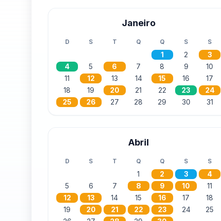
Janeiro
D
S
T
Q
Q
S
S
1
2
3
4
5
6
7
8
9
10
11
12
13
14
15
16
17
18
19
20
21
22
23
24
25
26
27
28
29
30
31
Abril
D
S
T
Q
Q
S
S
1
2
3
4
5
6
7
8
9
10
11
12
13
14
15
16
17
18
19
20
21
22
23
24
25