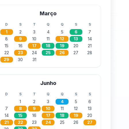
Março
D
S
T
Q
Q
S
S
1
2
3
4
5
6
7
8
9
10
11
12
13
14
15
16
17
18
19
20
21
22
23
24
25
26
27
28
29
30
31
Junho
D
S
T
Q
Q
S
S
1
2
3
4
5
6
7
8
9
10
11
12
13
14
15
16
17
18
19
20
21
22
23
24
25
26
27