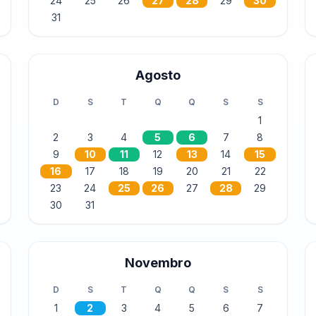
24
25
26
27
28
29
30
31
Agosto
D
S
T
Q
Q
S
S
1
2
3
4
5
6
7
8
9
10
11
12
13
14
15
16
17
18
19
20
21
22
23
24
25
26
27
28
29
30
31
Novembro
D
S
T
Q
Q
S
S
1
2
3
4
5
6
7