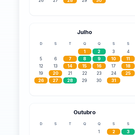
26
27
28
29
30
Julho
D
S
T
Q
Q
S
S
1
2
3
4
5
6
7
8
9
10
11
12
13
14
15
16
17
18
19
20
21
22
23
24
25
26
27
28
29
30
31
Outubro
D
S
T
Q
Q
S
S
1
2
3