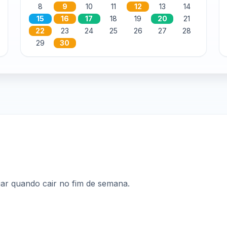
8
9
10
11
12
13
14
15
16
17
18
19
20
21
22
23
24
25
26
27
28
29
30
riar quando cair no fim de semana.