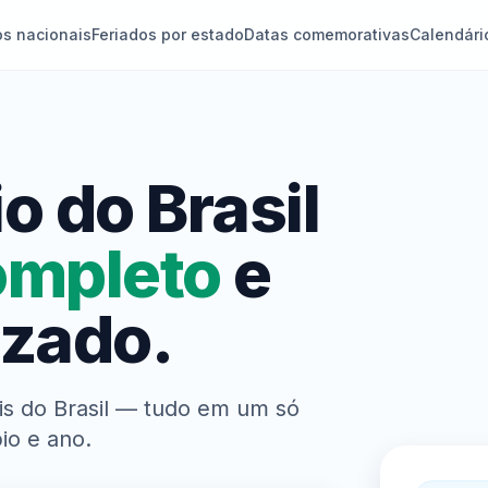
os nacionais
Feriados por estado
Datas comemorativas
Calendári
o do Brasil
ompleto
e
izado
.
ais do Brasil — tudo em um só
io e ano.