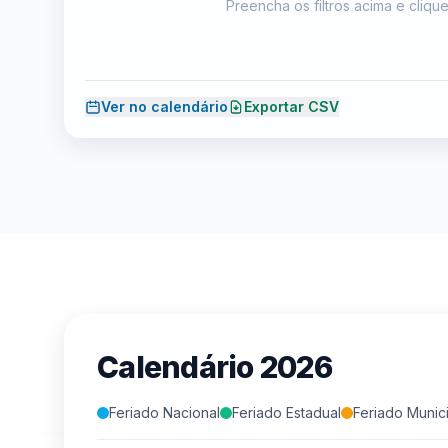
Preencha os filtros acima e cliqu
Ver no calendário
Exportar CSV
Calendário
2026
Feriado Nacional
Feriado Estadual
Feriado Munic