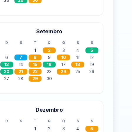
28
29
30
Setembro
D
S
T
Q
Q
S
S
1
2
3
4
5
6
7
8
9
10
11
12
13
14
15
16
17
18
19
20
21
22
23
24
25
26
27
28
29
30
Dezembro
D
S
T
Q
Q
S
S
1
2
3
4
5