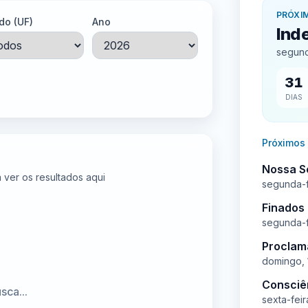
PRÓXI
do (UF)
Ano
Ind
segund
31
DIAS
Próximos
Nossa S
a ver os resultados aqui
segunda-f
Finados
segunda-f
Proclam
domingo,
Consciê
ca...
sexta-fei