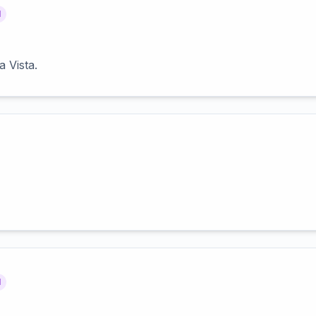
l
 Vista.
l