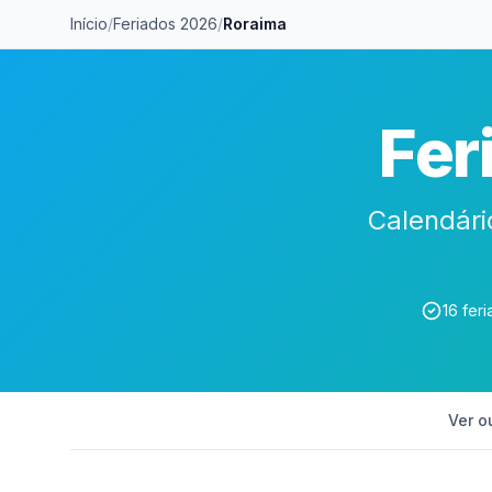
Início
/
Feriados 2026
/
Roraima
Fer
Calendári
16 feri
Ver o