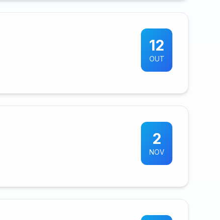
12
OUT
2
NOV