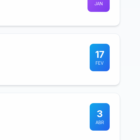
JAN
17
FEV
3
ABR