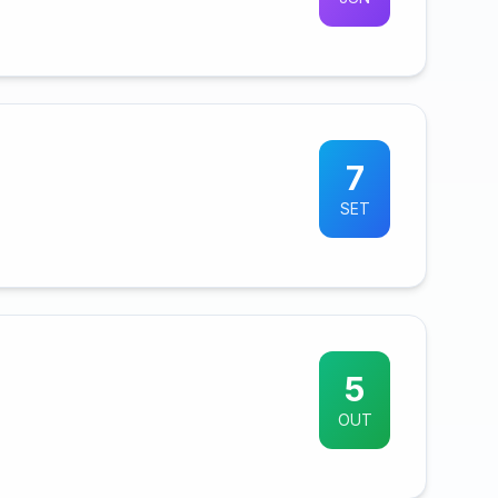
7
SET
5
OUT