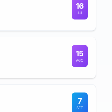
16
JUL
15
AGO
7
SET