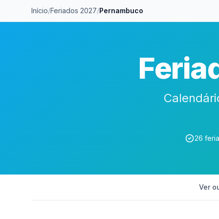
Início
/
Feriados 2027
/
Pernambuco
Feria
Calendári
26 feri
Ver o