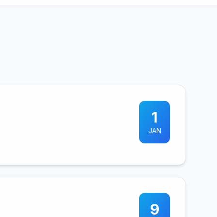
1
JAN
9