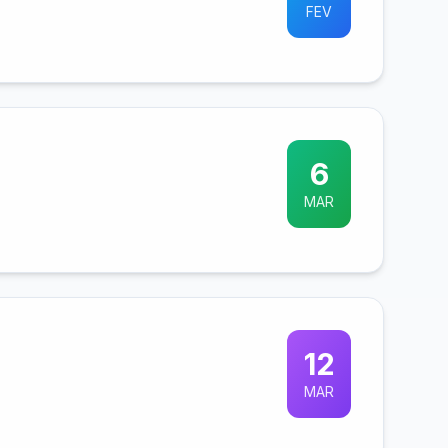
FEV
6
MAR
12
MAR