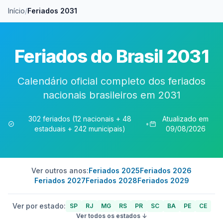
Início
/
Feriados 2031
Feriados do Brasil 2031
Calendário oficial completo dos feriados
nacionais brasileiros em 2031
302 feriados (12 nacionais + 48
Atualizado em
•
estaduais + 242 municipais)
09/08/2026
Ver outros anos:
Feriados 2025
Feriados 2026
Feriados 2027
Feriados 2028
Feriados 2029
Ver por estado:
SP
RJ
MG
RS
PR
SC
BA
PE
CE
Ver todos os estados ↓