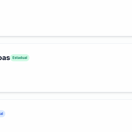
oas
Estadual
al