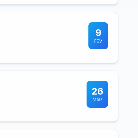
9
FEV
26
MAR