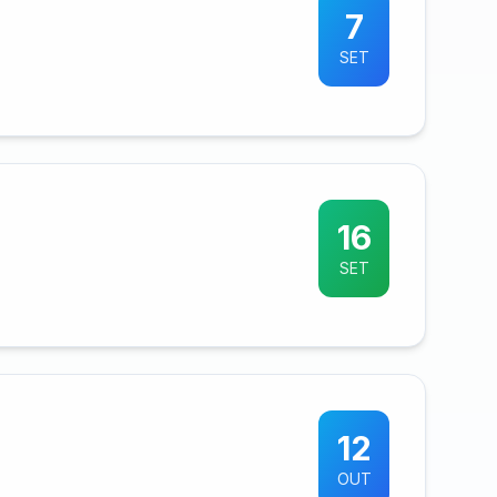
7
SET
16
SET
12
OUT