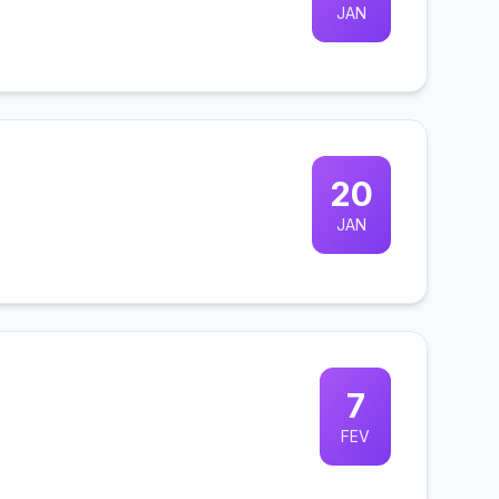
JAN
20
JAN
7
FEV