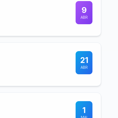
9
ABR
21
ABR
1
MAI