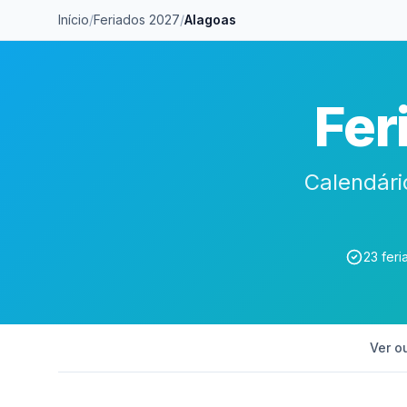
Início
/
Feriados 2027
/
Alagoas
Fer
Calendári
23 feri
Ver o